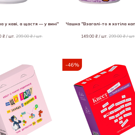
а у каві, а щастя — у вині"
Чашка "Взагалі-то я хотіла ка
0 ₴ / шт.
299.00 ₴ / шт.
149.00 ₴ / шт.
299.00 ₴ / шт
-46%