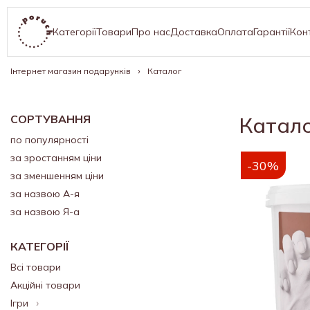
Категорії
Товари
Про нас
Доставка
Оплата
Гарантії
Кон
Інтернет магазин подарунків
Каталог
СОРТУВАННЯ
Катал
по популярності
за зростанням ціни
-30%
за зменшенням ціни
за назвою А-я
за назвою Я-а
КАТЕГОРІЇ
Всі товари
Акційні товари
Ігри