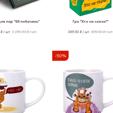
ля пар "69 побачень"
Гра "Хто не скаче?"
 ₴ / шт.
1 295.00 ₴ / шт.
349.00 ₴ / шт.
699.00 ₴ / шт
-50%