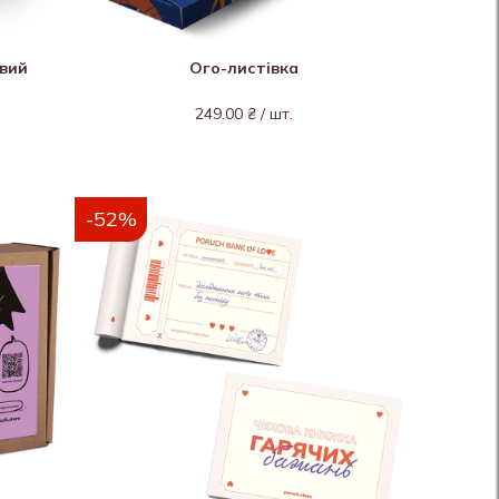
овий
Ого-листівка
249.00 ₴ / шт.
-52%