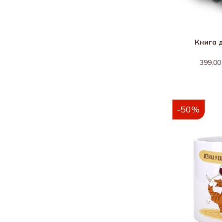
Книга д
399.00
-50%