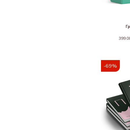
Г
399.0
-69%