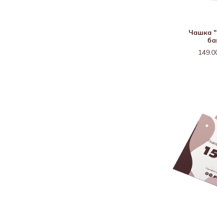
Чашка "
ба
149.0