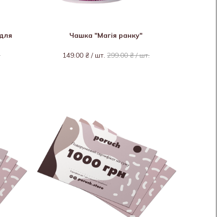
 для
Чашка "Магія ранку"
.
149.00 ₴ / шт.
299.00 ₴ / шт.