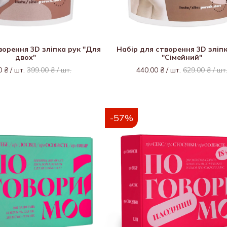
ворення 3D зліпка рук "Для
Набір для створення 3D зліп
двох"
"Сімейний"
0 ₴ / шт.
399.00 ₴ / шт.
440.00 ₴ / шт.
629.00 ₴ / шт
-57%