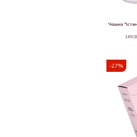
Чашка "Істин
149.0
-27%