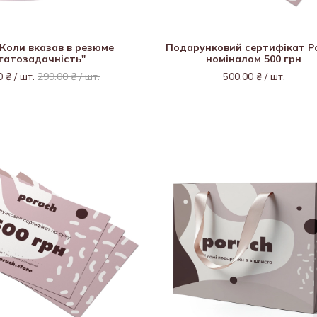
Коли вказав в резюме
Подарунковий сертифікат P
гатозадачність"
номіналом 500 грн
0 ₴ / шт.
299.00 ₴ / шт.
500.00 ₴ / шт.