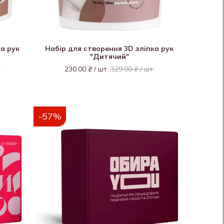
ка рук
Набір для створення 3D зліпка рук
"Дитячий"
.
230.00 ₴ / шт.
329.00 ₴ / шт.
-57%