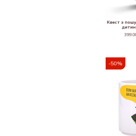
Квест з пош
дитин
399.0
-50%