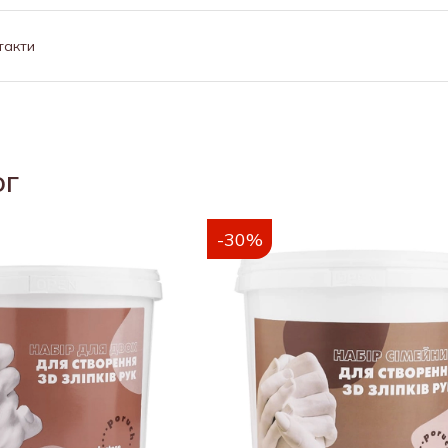
такти
ог
-30%