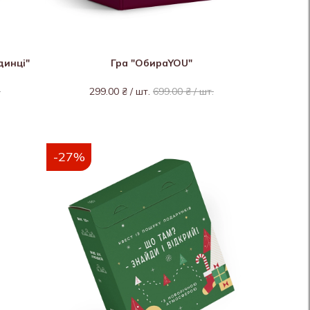
динці"
Гра "ОбираYOU"
.
299.00 ₴ / шт.
699.00 ₴ / шт.
-27%