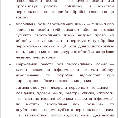
відповідальна особа — визначена особа, яка
організовує роботу, пов’язану із захистом
персональних даних при їх обробці, відповідно до
закону;
володілець бази персональних даних — фізична або
юридична особа, якій законом або за згодою
суб’єкта персональних даних надано право на
обробку цих даних, яка затверджує мету обробки
персональних даних у цій базі даних, встановлює
склад цих даних та процедури їх обробки, якщо інше
не визначено законом;
Державний реєстр баз персональних даних —
єдина державна інформаційна система збору,
накопичення та обробки відомостей про
зареєстровані бази персональних даних;
загальнодоступні джерела персональних даних —
довідники, адресні книги, реєстри, списки, каталоги,
інші систематизовані збірники відкритої інформації,
які містять персональні дані, розміщені та
опубліковані з відома суб’єкта персональних даних.
Не вважаються загальнодоступними джерелами