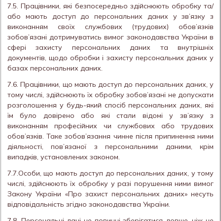
7.5. Працівники, які безпосередньо здійснюють обробку та/
або мають доступ до персональних даних у зв’язку з
виконанням своїх службових (трудових) обов’язків
зобов’язані дотримуватись вимог законодавства України в
сфері захисту персональних даних та внутрішніх
документів, щодо обробки і захисту персональних даних у
базах персональних даних.
7.6. Працівники, що мають доступ до персональних даних, у
тому числі, здійснюють їх обробку зобов’язані не допускати
розголошення у будь-який спосіб персональних даних, які
їм було довірено або які стали відомі у зв’язку з
виконанням професійних чи службових або трудових
обов’язків. Таке зобов’язання чинне після припинення ними
діяльності, пов’язаної з персональними даними, крім
випадків, установлених законом.
7.7.Особи, що мають доступ до персональних даних, у тому
числі, здійснюють їх обробку у разі порушення ними вимог
Закону України «Про захист персональних даних» несуть
відповідальність згідно законодавства України.
7.8. Персональні дані не повинні зберігатися довше, ніж це