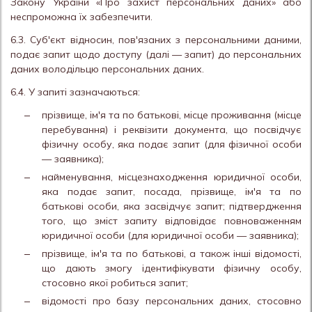
Закону України «Про захист персональних даних» або
неспроможна їх забезпечити.
6.3. Суб'єкт відносин, пов'язаних з персональними даними,
подає запит щодо доступу (далі — запит) до персональних
даних володільцю персональних даних.
6.4. У запиті зазначаються:
прізвище, ім'я та по батькові, місце проживання (місце
перебування) і реквізити документа, що посвідчує
фізичну особу, яка подає запит (для фізичної особи
— заявника);
найменування, місцезнаходження юридичної особи,
яка подає запит, посада, прізвище, ім'я та по
батькові особи, яка засвідчує запит; підтвердження
того, що зміст запиту відповідає повноваженням
юридичної особи (для юридичної особи — заявника);
прізвище, ім'я та по батькові, а також інші відомості,
що дають змогу ідентифікувати фізичну особу,
стосовно якої робиться запит;
відомості про базу персональних даних, стосовно