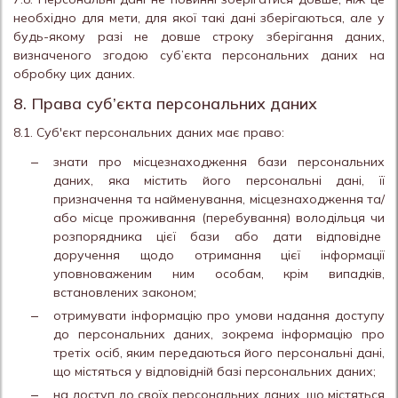
необхідно для мети, для якої такі дані зберігаються, але у
будь-якому разі не довше строку зберігання даних,
визначеного згодою суб’єкта персональних даних на
обробку цих даних.
8. Права суб’єкта персональних даних
8.1. Суб'єкт персональних даних має право:
знати про місцезнаходження бази персональних
даних, яка містить його персональні дані, її
призначення та найменування, місцезнаходження та/
або місце проживання (перебування) володільця чи
розпорядника цієї бази або дати відповідне
доручення щодо отримання цієї інформації
уповноваженим ним особам, крім випадків,
встановлених законом;
отримувати інформацію про умови надання доступу
до персональних даних, зокрема інформацію про
третіх осіб, яким передаються його персональні дані,
що містяться у відповідній базі персональних даних;
на доступ до своїх персональних даних, що містяться