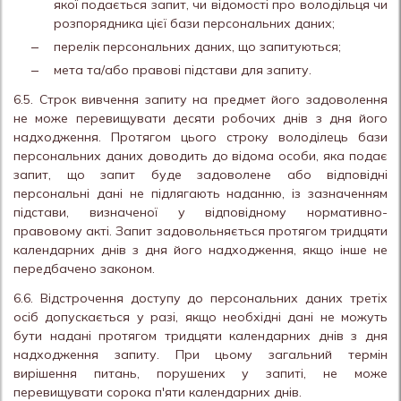
якої подається запит, чи відомості про володільця чи
розпорядника цієї бази персональних даних;
перелік персональних даних, що запитуються;
мета та/або правові підстави для запиту.
6.5. Строк вивчення запиту на предмет його задоволення
не може перевищувати десяти робочих днів з дня його
надходження. Протягом цього строку володілець бази
персональних даних доводить до відома особи, яка подає
запит, що запит буде задоволене або відповідні
персональні дані не підлягають наданню, із зазначенням
підстави, визначеної у відповідному нормативно-
правовому акті. Запит задовольняється протягом тридцяти
календарних днів з дня його надходження, якщо інше не
передбачено законом.
6.6. Відстрочення доступу до персональних даних третіх
осіб допускається у разі, якщо необхідні дані не можуть
бути надані протягом тридцяти календарних днів з дня
надходження запиту. При цьому загальний термін
вирішення питань, порушених у запиті, не може
перевищувати сорока п'яти календарних днів.