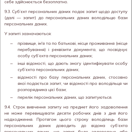
себе здійснюється безоплатно.
9.3. Суб’єкт персональних даних подає запит щодо доступу
(далі — запит) до персональних даних володільцю бази
персональних даних.
У запиті зазначаються:
прізвище, ім'я та по батькові, місце проживання (місце
перебування) і реквізити документа, що посвідчує
особу суб’єкта персональних даних;
інші відомості, що дають змогу ідентифікувати особу
суб’єкта персональних даних;
відомості про базу персональних даних, стосовно
якої подається запит, чи відомості про володільця чи
розпорядника цієї бази;
перелік персональних даних, що запитуються.
9.4. Строк вивчення запиту на предмет його задоволення
не може перевищувати десяти робочих днів з дня його
надходження. Протягом цього строку володілець бази
персональних даних доводить до відома суб’єкта
персональних даних, що запит буде задоволене або