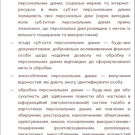
персональних даних соціальні мережі та інтернет-
ресурси, в яких суб’єкт персональних даних
залишають свої персональні дані (окрім випадків,
коли суб’єктом персональних даних прямо
зазначено, що персональні дані розміщені з метою їх
вільного поширення та використання);
згода суб’єкта персональних даних — будь-яке
документоване, добровільне волевиявлення фізичної
особи щодо надання дозволу на обробку її
персональних даних відповідно до сформульованої
мети їх обробки;
знеособлення персональних даних — вилучення
відомостей, які дають змогу ідентифікувати особу;
обробка персональних даних — будь-яка дія або
сукупність дій, здійснених повністю або частково в
інформаційній (автоматизованій) системі та/або в
картотеках персональних даних, які пов’язані зі
збиранням, реєстрацією, накопиченням, зберіганням,
адаптуванням, зміною, поновленням, використанням і
поширенням (розповсюдженням, реалізацією,
передачею), знеособленням, знищенням відомостей