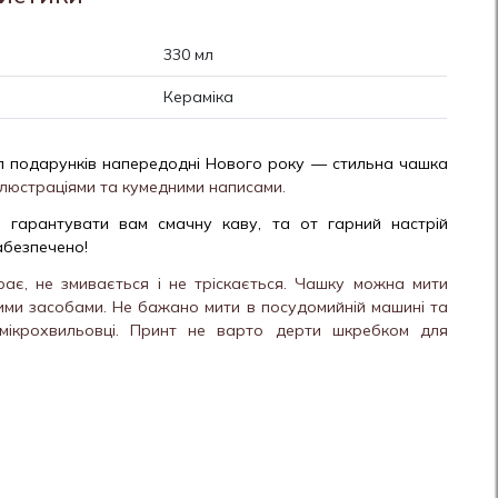
330 мл
Кераміка
п подарунків напередодні Нового року — стильна чашка
люстраціями та кумедними написами.
гарантувати вам смачну каву, та от гарний настрій
абезпечено!
рає, не змивається і не тріскається. Чашку можна мити
ими засобами. Не бажано мити в посудомийній машині та
 мікрохвильовці. Принт не варто дерти шкребком для