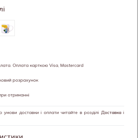
лі
лата. Оплата карткою Visa, Mastercard
вковий розрахунок
при отриманні
о умови доставки і оплати читайте в розділі
Доставка
і
истики