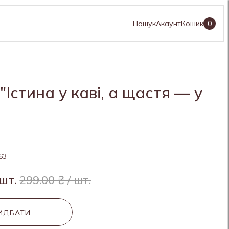
Пошук
Акаунт
Кошик
0
Істина у каві, а щастя — у
63
 шт.
299.00 ₴ / шт.
ИДБАТИ