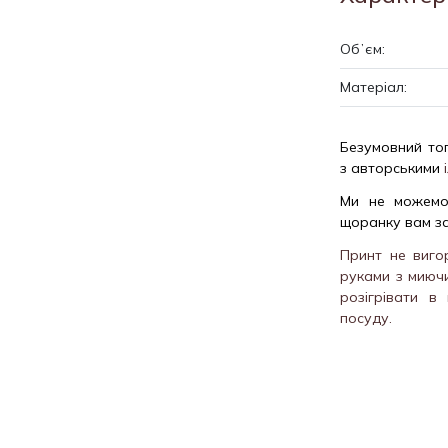
Обʼєм:
Матеріал:
Безумовний то
з авторськими
і
Ми не можемо 
щоранку вам з
Принт не виго
руками з миюч
розігрівати в
посуду.