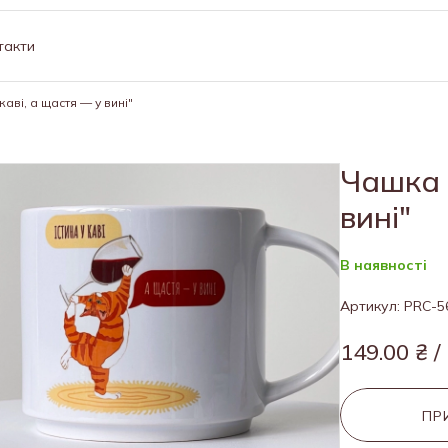
такти
каві, а щастя — у вині"
Чашка "
вині"
В наявності
Артикул: PRC-5
149.00 ₴ /
ПР